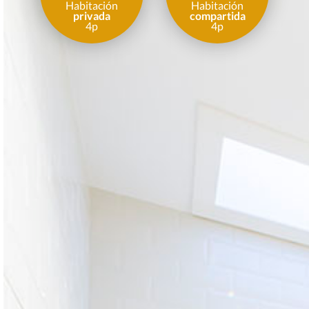
Habitación
Habitación
privada
compartida
4p
4p